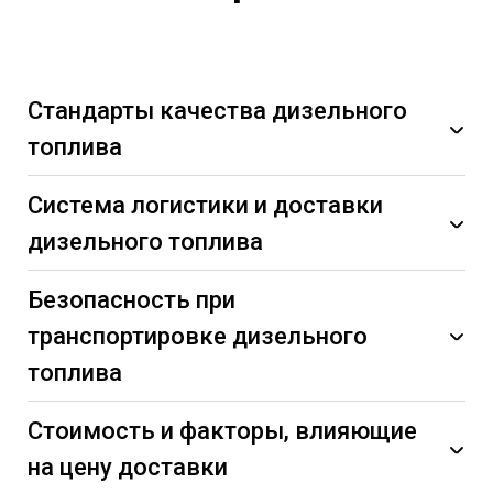
Стандарты качества дизельного
топлива
Система логистики и доставки
дизельного топлива
Безопасность при
транспортировке дизельного
топлива
Содержание серы.
Одним из основных
Стоимость и факторы, влияющие
параметров качества дизельного топлива
на цену доставки
является содержание серы. Продукты евро 3 и
Собственный автопарк:
Наличие собственного